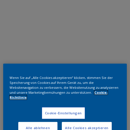
Polyester TGIC-frei
Wenn Sie auf „Alle Cookies akzeptieren“ klicken, stimmen Sie der
RAL 8003
Speicherung von Cookies auf Ihrem Gerät zu, um die
Websitenavigation zu verbessern, die Websitenutzung zu analysieren
SMJ03G
und unsere Marketingbemühungen zu unterstützen.
Cookie-
Richtlinie
Muster bestellen
Cookie-Einstellungen
Bestellen Sie direkt im Webshop
Alle ablehnen
Alle Cookies akzeptieren