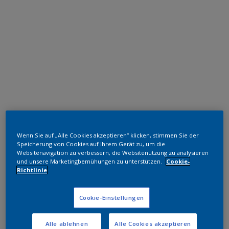
Polyester TGIC-frei
Wenn Sie auf „Alle Cookies akzeptieren“ klicken, stimmen Sie der
RAL 8024
Speicherung von Cookies auf Ihrem Gerät zu, um die
Websitenavigation zu verbessern, die Websitenutzung zu analysieren
SMJ24G
und unsere Marketingbemühungen zu unterstützen.
Cookie-
Richtlinie
Muster bestellen
Cookie-Einstellungen
Bestellen Sie direkt im Webshop
Alle ablehnen
Alle Cookies akzeptieren