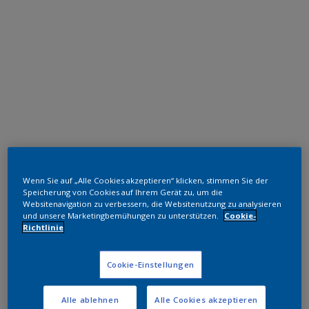
Polyester TGIC-frei
Wenn Sie auf „Alle Cookies akzeptieren“ klicken, stimmen Sie der
RAL 9005
Speicherung von Cookies auf Ihrem Gerät zu, um die
Websitenavigation zu verbessern, die Websitenutzung zu analysieren
SN305G
und unsere Marketingbemühungen zu unterstützen.
Cookie-
Richtlinie
Muster bestellen
Cookie-Einstellungen
Bestellen Sie direkt im Webshop
Alle ablehnen
Alle Cookies akzeptieren