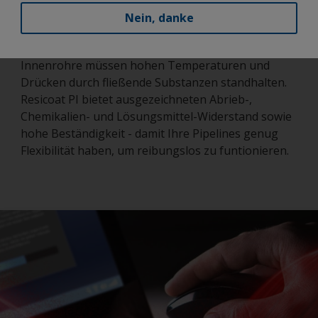
Beständigkeit gegen alle Substanzen, die durch
Nein, danke
Ihre Rohrleitungen transportiert werden.
Ob H2S oder CO2, Salzwasser oder Erdöldestillate,
Innenrohre müssen hohen Temperaturen und
Drücken durch fließende Substanzen standhalten.
Resicoat PI bietet ausgezeichneten Abrieb-,
Chemikalien- und Lösungsmittel-Widerstand sowie
hohe Beständigkeit - damit Ihre Pipelines genug
Flexibilität haben, um reibungslos zu funtionieren.