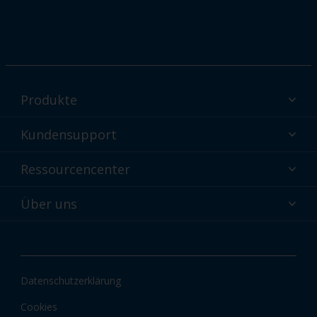
Produkte
Interpon Pulverbeschichtungen - Produkte nach Branche
Kundensupport
Warum Pulverbeschichtungen?
Technischer Service und Support
Ressourcencenter
Interpon Pulverbeschichtungen Farbauswahl
Kontaktieren Sie uns
Interpon Technologien
Interpon Ressourcencenter
Über uns
Globaler Kundenservice
Shop
Interpon-Dokumente Downloads
Über uns
Interpon Farben
Neuigkeiten und Einblicke
Interpon-Apps
Datenschutzerklärung
Informationen und Zertifizierungen
Cookies