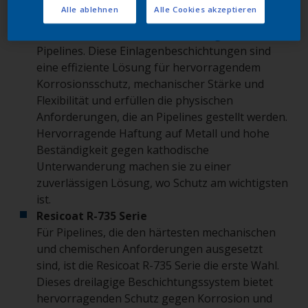
Alle ablehnen
Alle Cookies akzeptieren
Resicoat R-726A Serie
Eine bewährte Standardanwendung für
Pipelines. Diese Einlagenbeschichtungen sind
eine effiziente Lösung für hervorragendem
Korrosionsschutz, mechanischer Stärke und
Flexibilität und erfüllen die physischen
Anforderungen, die an Pipelines gestellt werden.
Hervorragende Haftung auf Metall und hohe
Beständigkeit gegen kathodische
Unterwanderung machen sie zu einer
zuverlässigen Lösung, wo Schutz am wichtigsten
ist.
Resicoat R-735 Serie
Für Pipelines, die den härtesten mechanischen
und chemischen Anforderungen ausgesetzt
sind, ist die Resicoat R-735 Serie die erste Wahl.
Dieses dreilagige Beschichtungssystem bietet
hervorragenden Schutz gegen Korrosion und