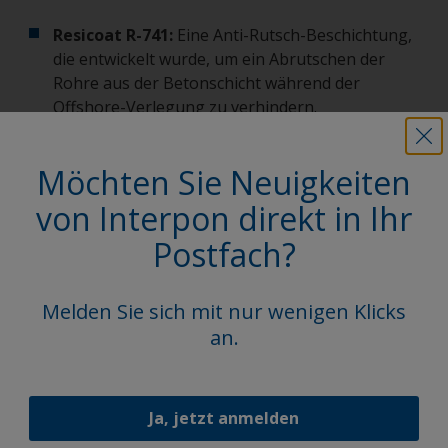
Resicoat R-741:
Eine Anti-Rutsch-Beschichtung,
die entwickelt wurde, um ein Abrutschen der
Rohre aus der Betonschicht während der
Offshore-Verlegung zu verhindern.
Resicoat R-600:
Erhöht die UV-Beständigkeit für
Möchten Sie Neuigkeiten
oberirdische oder freiliegende Abschnitte und
verlängert die Lebensdauer des
von Interpon direkt in Ihr
Korrosionsschutzsystems in sonnenexponierten
Postfach?
Umgebungen.
Melden Sie sich mit nur wenigen Klicks
an.
Rohrinnenbeschichtung
Ja, jetzt anmelden
Die Resicoat PI Reihe mit umfassender