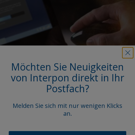
Möchten Sie Neuigkeiten
von Interpon direkt in Ihr
Postfach?
Mehr über dieses Produkt
Melden Sie sich mit nur wenigen Klicks
In unserer umfangreichen Bibliothek finden Sie
an.
technische Datenblätter, Broschüren uvm. zu
unseren Produkten.