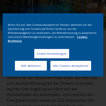
Wenn Sie auf „Alle Cookies akzeptieren“ klicken, stimmen Sie der
Speicherung von Cookies auf Ihrem Gerät zu, um die
Websitenavigation zu verbessern, die Websitenutzung zu analysieren
und unsere Marketingbemühungen zu unterstützen.
Cookie-
One Angel Square
Richtlinie
Northhamton, Großbritannien
Cookie-Einstellungen
Alle ablehnen
Alle Cookies akzeptieren
Der One Angel Square in Northampton spiegelt das
reiche Erbe der britischen Stadt wider. Mit dem Ziel,
eine positive Wirkung auf die Umwelt zu erzielen,
legt der One Angel Square Wert auf das
Wohlbefinden am Arbeitsplatz und minimiert den
Energieverbrauch sowie die CO2-Emissionen. Um