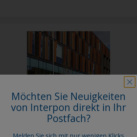
Möchten Sie Neuigkeiten
Follow Us
von Interpon direkt in Ihr
Postfach?
Melden Sie sich mit nur wenigen Klicks