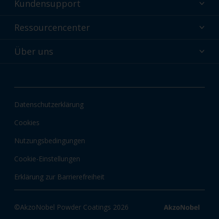
Kundensupport
Warum Pulverbeschichtungen?
Technischer Service und Support
Ressourcencenter
Interpon Pulverbeschichtungen Farbauswahl
Kontaktieren Sie uns
Interpon Technologien
Interpon Ressourcencenter
Über uns
Globaler Kundenservice
Shop
Interpon-Dokumente Downloads
Über uns
Interpon Farben
Neuigkeiten und Einblicke
Interpon-Apps
Datenschutzerklärung
Informationen und Zertifizierungen
Cookies
Nutzungsbedingungen
Cookie-Einstellungen
Erklärung zur Barrierefreiheit
©AkzoNobel Powder Coatings 2026