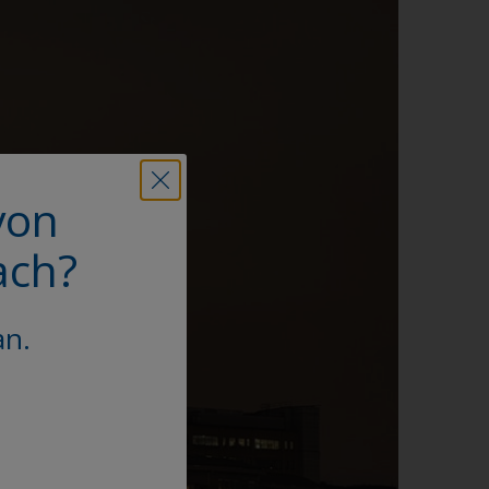
von
ach?
an.