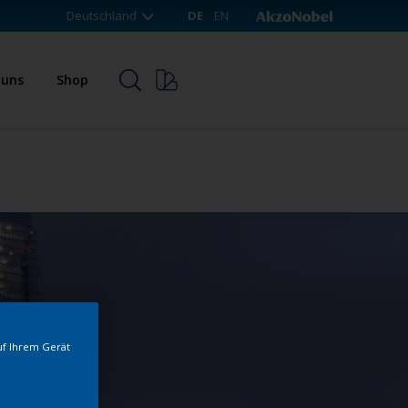
Deutschland
DE
EN
 uns
Shop
uf Ihrem Gerät