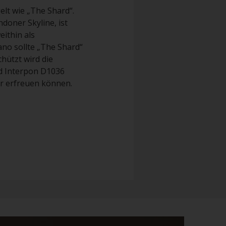
elt wie „The Shard“.
doner Skyline, ist
eithin als
no sollte „The Shard“
chützt wird die
d Interpon D1036
hr erfreuen können.