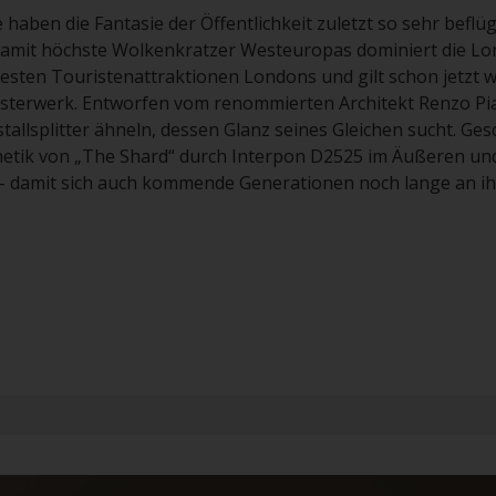
aben die Fantasie der Öffentlichkeit zuletzt so sehr beflüg
damit höchste Wolkenkratzer Westeuropas dominiert die Lon
testen Touristenattraktionen Londons und gilt schon jetzt w
isterwerk. Entworfen vom renommierten Architekt Renzo Pia
allsplitter ähneln, dessen Glanz seines Gleichen sucht. Ges
tik von „The Shard“ durch Interpon D2525 im Äußeren un
 - damit sich auch kommende Generationen noch lange an i
ie