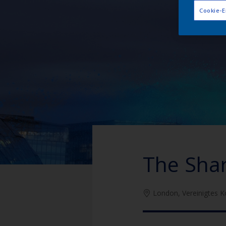
Cookie-E
The Sha
London, Vereinigtes K