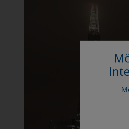
Mö
Int
Me