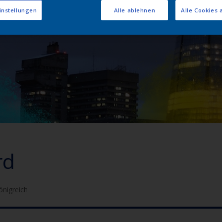
instellungen
Alle ablehnen
Alle Cookies 
rd
önigreich