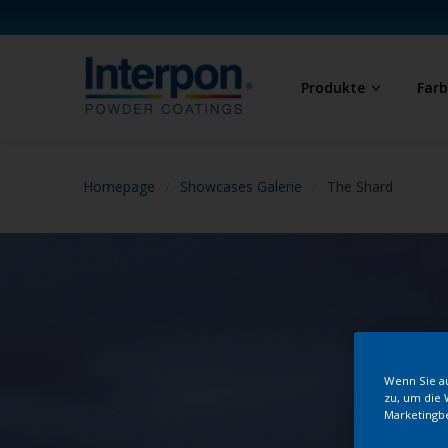
Produkte
Far
Homepage
Showcases Galerie
The Shard
Wenn Sie au
zu, um die 
Marketingb