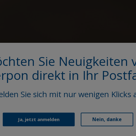
chten Sie Neuigkeiten 
erpon direkt in Ihr Postf
lden Sie sich mit nur wenigen Klicks 
Nein, danke
Ja, jetzt anmelden