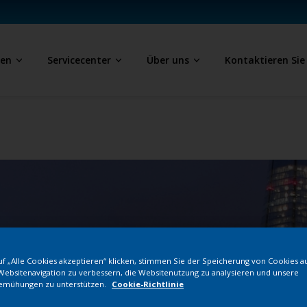
ben
Servicecenter
Über uns
Kontaktieren Sie
f „Alle Cookies akzeptieren“ klicken, stimmen Sie der Speicherung von Cookies a
Websitenavigation zu verbessern, die Websitenutzung zu analysieren und unsere
emühungen zu unterstützen.
Cookie-Richtlinie