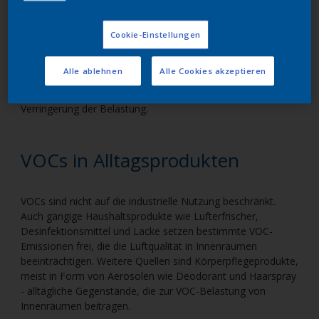
Zu den flüchtigen organischen Verbindungen (VOC) gehören
eine Reihe verschiedener Chemikalien, die jeweils für
bestimmte Funktionen verwendet werden, aber alle
Cookie-Einstellungen
Emissionen freisetzen, die die Luftqualität und die
menschliche Gesundheit beeinträchtigen können. Zu wissen,
Alle ablehnen
Alle Cookies akzeptieren
wo diese flüchtigen organischen Verbindungen
typischerweise zu finden sind, hilft bei der Handhabung und
Verringerung der Belastung.
VOCs in Alltagsprodukten
VOCs sind nicht auf die industrielle Nutzung beschränkt.
Auch gängige Haushaltsprodukte wie Lufterfrischer,
Desinfektionsmittel und Lacke setzen bestimmte VOC-
Emissionen frei, die die Luftqualität in Innenräumen
beeinträchtigen. Weitere Quellen sind Körperpflegeprodukte,
meist in Form von Aerosolen wie Deodorant und Haarspray
- alltägliche Gegenstände, die zur VOC-Belastung von
Innenräumen beitragen.