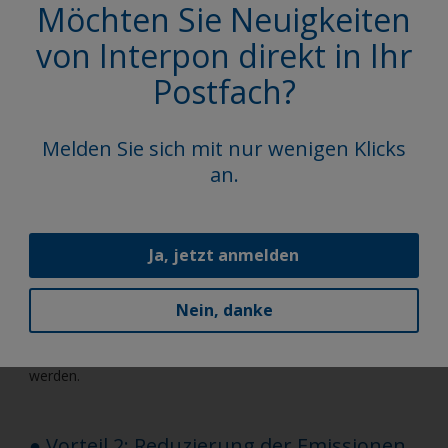
Möchten Sie Neuigkeiten
Vorteile von
von Interpon direkt in Ihr
Pulverbeschichtungen
Postfach?
Pulverbeschichtungen bieten im Vergleich zu
Melden Sie sich mit nur wenigen Klicks
Flüssigbeschichtungen
mehrere Vorteile
, die über ihre VOC-
an.
freie Formulierung hinausgehen. Sie bieten:
● Vorteil 1: Sichere Anwendung
Ja, jetzt anmelden
Nein, danke
Pulverbeschichtungen enthalten keine flüchtigen
organischen Verbindungen (VOC), was zu einem sichereren
Arbeitsumfeld führt, da schädliche Emissionen vermieden
werden.
● Vorteil 2: Reduzierung der Emissionen