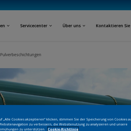
ben
Servicecenter
Über uns
Kontaktieren Sie
 Pulverbeschichtungen
f „Alle Cookies akzeptieren“ klicken, stimmen Sie der Speicherung von Cookies a
Websitenavigation zu verbessern, die Websitenutzung zu analysieren und unsere
emühungen zu unterstützen.
Cookie-Richtlinie