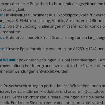
e expoxidbasierte Pulverbeschichtung mit ausgezeichnetem
beständigkeit.
te
:
Ein vielseitiges Sortiment aus Expoxidprodukten für vers
ngen, z. B. Elektroisolierung, Ventile, Armaturen odeRohre.
Z
:
Zinkreiche Epoxidgrundierungen mit sehr hoher Korrosio
genschaften.
lus
:
Bahnbrechende zinkfreie Grundierung für ein langlebig
kte
:
Unsere Epoxidprodukte von Interpon A1230, A1242 und A
M
nd W1000
:
Epoxidbeschichtungen, die bei sehr niedrigen Te
wärmeempfindliche Untergründe wie mitteldichte Faserplatte
 Innenanwendungen entwickelt wurden.
en Pulverbeschichtungen perfektioniert. Wir stehen Ihnen 
ssen, fortschrittlichen Produkten und unserem Qualitätsve
e zu Pulverbeschichtungen. Unsere Lösungen sind die perf
thetik. Entdecken Sie noch heute den Interpon-Unterschied.