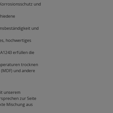
 Korrosionsschutz und
chiedene
nsbeständigkeit und
es, hochwertiges
1243 erfüllen die
mperaturen trocknen
n (MDF) und andere
mit unserem
rsprechen zur Seite
ekte Mischung aus