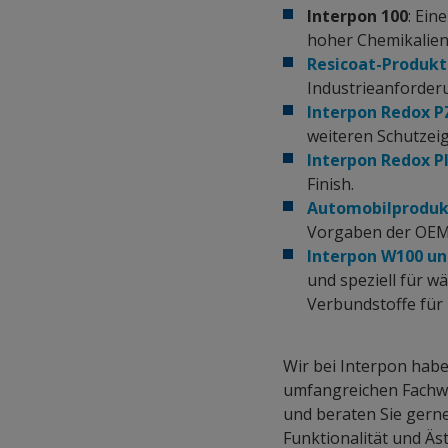
Interpon 100
: Ein
hoher Chemikalien
Resicoat-Produk
Industrieanforderu
Interpon Redox P
weiteren Schutzei
Interpon Redox P
Finish.
Automobilprodu
Vorgaben der OE
Interpon W100 u
und speziell für 
Verbundstoffe für
Wir bei Interpon hab
umfangreichen Fachwi
und beraten Sie gern
Funktionalität und Äs