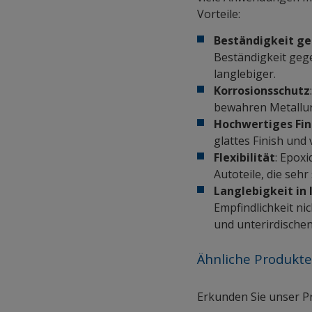
Vorteile:
Beständigkeit g
Beständigkeit geg
langlebiger.
Korrosionsschutz
bewahren Metallun
Hochwertiges Fin
glattes Finish und
Flexibilität
: Epox
Autoteile, die seh
Langlebigkeit in
Empfindlichkeit n
und unterirdische
Ähnliche Produkt
Erkunden Sie unser Pr