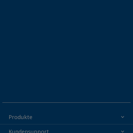
Produkte
Interpon Pulverbeschichtungen - Produkte nach Branche
Kundensupport