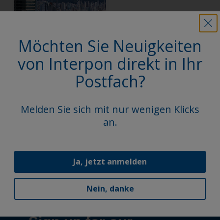
Möchten Sie Neuigkeiten
Yachthouse by
Pininfarina
von Interpon direkt in Ihr
Postfach?
1
/
6
Melden Sie sich mit nur wenigen Klicks
an.
Follow Us
Ja, jetzt anmelden
Nein, danke