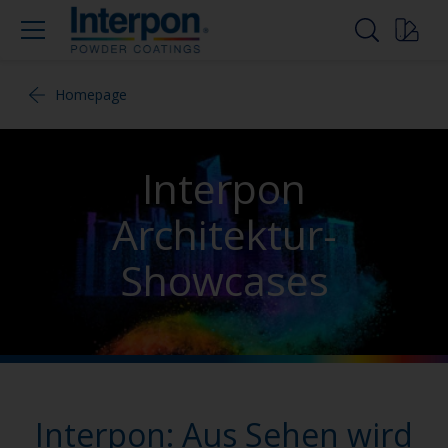
Homepage
Interpon
Architektur-
Showcases
Interpon: Aus Sehen wird