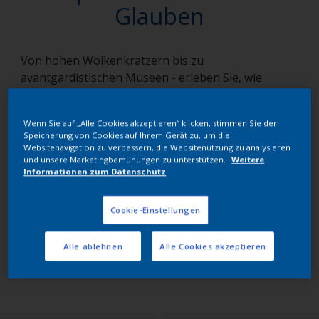
Glauben
Von hohen Wolkenkratzern bis zu
avantgardistischen Museen - erleben Sie, wie
Interpon die Achitekturlandschaft prägt. Unser
Showcase zeigt, wie wir Schönheit, Langlebigkeit
Wenn Sie auf „Alle Cookies akzeptieren“ klicken, stimmen Sie der
und Nachhaltigkeit die architektonische Gestaltung
Speicherung von Cookies auf Ihrem Gerät zu, um die
verstärken und globale Architekturtrends
Websitenavigation zu verbessern, die Websitenutzung zu analysieren
und unsere Marketingbemühungen zu unterstützen.
Weitere
beeinflussen.
Informationen zum Datenschutz
Ausgewählte Showcases
Cookie-Einstellungen
Alle ablehnen
Alle Cookies akzeptieren
Filters