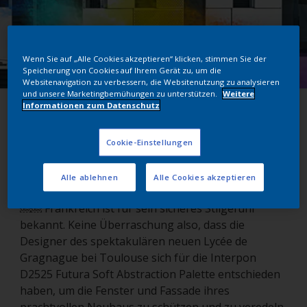
Wenn Sie auf „Alle Cookies akzeptieren“ klicken, stimmen Sie der
Speicherung von Cookies auf Ihrem Gerät zu, um die
Websitenavigation zu verbessern, die Websitenutzung zu analysieren
und unsere Marketingbemühungen zu unterstützen.
Weitere
Informationen zum Datenschutz
Lycée de Gragnague
Cookie-Einstellungen
Gragnague, Frankreich
Alle ablehnen
Alle Cookies akzeptieren
￼￼ Frankreich ist für sein sicheres Stilgefühl
bekannt. Keine Überraschung also, dass die
Designer des spektakulären neuen Lycée de
Gragnague bei Toulouse sich für die Interpon
D2525 Futura Soft Abstraction Palette entschieden
haben, um die Fenster und Fassade ihres