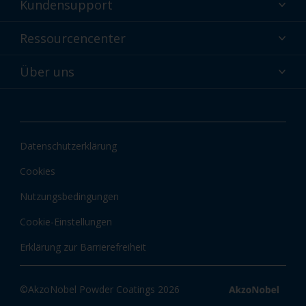
Kundensupport
Warum Pulverbeschichtungen?
Technischer Service und Support
Ressourcencenter
Interpon Pulverbeschichtungen Farbauswahl
Kontaktieren Sie uns
Interpon Technologien
Interpon Ressourcencenter
Über uns
Globaler Kundenservice
Shop
Interpon-Dokumente Downloads
Über uns
Interpon Farben
Neuigkeiten und Einblicke
Interpon-Apps
Datenschutzerklärung
Informationen und Zertifizierungen
Cookies
Nutzungsbedingungen
Cookie-Einstellungen
Erklärung zur Barrierefreiheit
©AkzoNobel Powder Coatings 2026