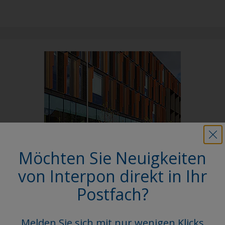
Möchten Sie Neuigkeiten
Follow Us
von Interpon direkt in Ihr
Postfach?
Melden Sie sich mit nur wenigen Klicks