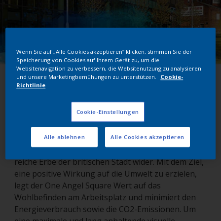
Wenn Sie auf „Alle Cookies akzeptieren“ klicken, stimmen Sie der
Speicherung von Cookies auf Ihrem Gerät zu, um die
Websitenavigation zu verbessern, die Websitenutzung zu analysieren
und unsere Marketingbemühungen zu unterstützen.
Cookie-
One Angel Square
Richtlinie
Northhamton, Großbritannien
Cookie-Einstellungen
Alle ablehnen
Alle Cookies akzeptieren
Der One Angel Square in Northampton spiegelt das
reiche Erbe der britischen Stadt wider. Mit dem Ziel,
eine positive Wirkung auf die Umwelt zu erzielen,
legt der One Angel Square Wert auf das
Wohlbefinden am Arbeitsplatz und minimiert den
Energieverbrauch sowie die CO2-Emissionen. Um