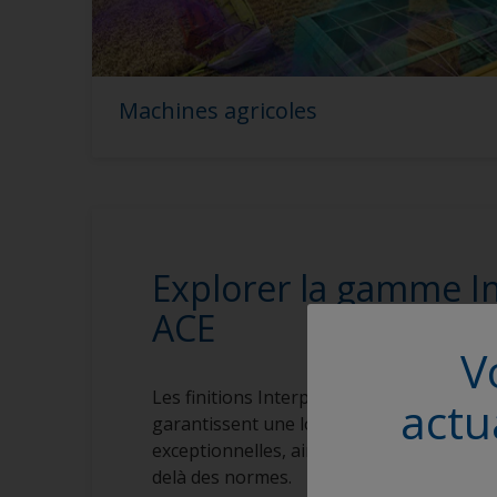
Machines agricoles
Explorer la gamme I
ACE
V
Les finitions Interpon ACE, incluant les pr
actu
garantissent une longévité et des perfo
exceptionnelles, ainsi que des couleurs et
delà des normes.