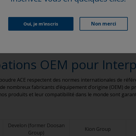
Non merci
Oui, je m’inscris
ations OEM pour Inter
poudre ACE respectent des normes internationales de référe
 de nombreux fabricants d’équipement d’origine (OEM) de pre
nos produits et leur compatibilité dans le monde sont garant
Develon (former Doosan
Kion Group
Group)