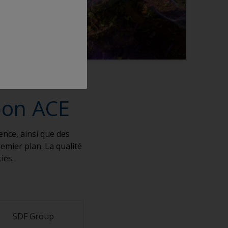
pon ACE
nce, ainsi que des
mier plan. La qualité
ies.
SDF Group