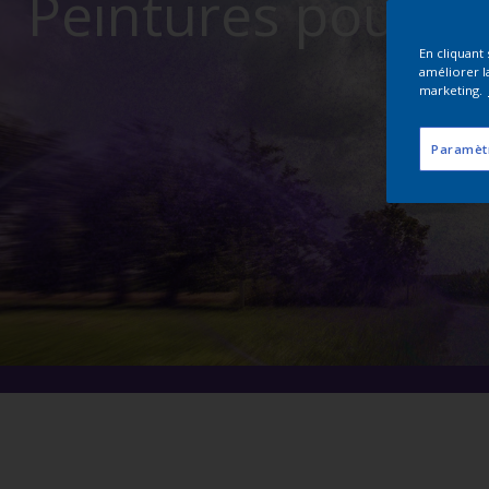
Peintures pour Ma
En cliquant
améliorer la
marketing.
Paramèt