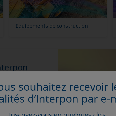
Équipements de construction
nterpon
ous souhaitez recevoir l
imaires et vernis
alités d’Interpon par e-m
rmances
 des styles qui vont au-
Inscrivez-vous en quelques clics.