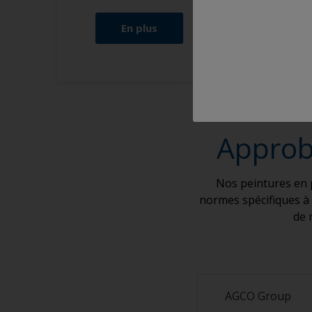
En plus
Approb
Nos peintures en 
normes spécifiques à
de 
AGCO Group