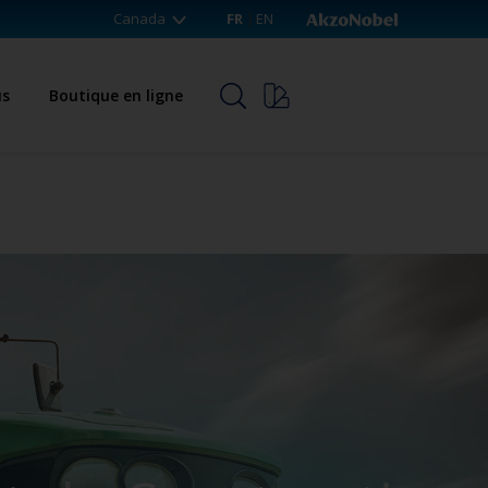
Canada
FR
EN
us
Boutique en ligne