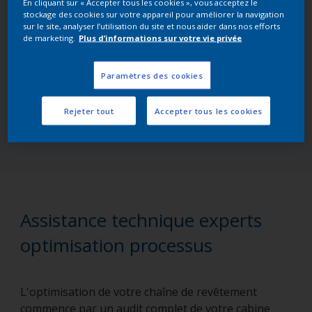
par nos experts pour des analyses plus
En cliquant sur « Accepter tous les cookies », vous acceptez le
stockage des cookies sur votre appareil pour améliorer la navigation
sur le site, analyser l’utilisation du site et nous aider dans nos efforts
approfondies et personnalisées.
de marketing.
Plus d’informations sur votre vie privée
Accédez à l’évaluation complète
Paramètres des cookies
Rejeter tout
Accepter tous les cookies
Testez la version en ligne
Assistance technique experts
optimisation processus
L'optimisation de votre chaîne de revêtement
commence par un audit complet de votre cabine