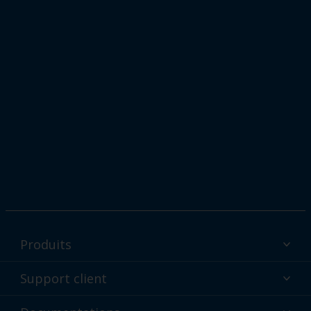
Produits
Peintures en poudre Interpon par industrie
Support client
Passez aux peintures en poudre
Assistance technique et support