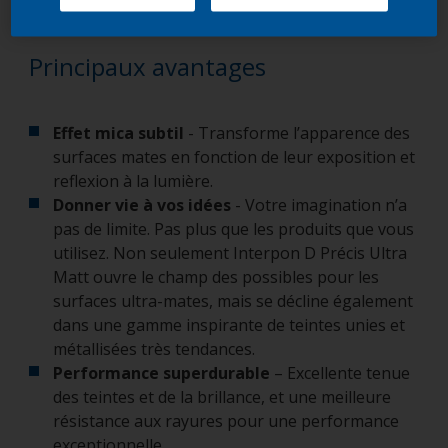
avantages qu’offrent ces produits.
Principaux avantages
Effet mica subtil
- Transforme l’apparence des
surfaces mates en fonction de leur exposition et
reflexion à la lumière.
Donner vie à vos idées
- Votre imagination n’a
pas de limite. Pas plus que les produits que vous
utilisez. Non seulement Interpon D Précis Ultra
Matt ouvre le champ des possibles pour les
surfaces ultra-mates, mais se décline également
dans une gamme inspirante de teintes unies et
métallisées très tendances.
Performance superdurable
– Excellente tenue
des teintes et de la brillance, et une meilleure
résistance aux rayures pour une performance
exceptionnelle.