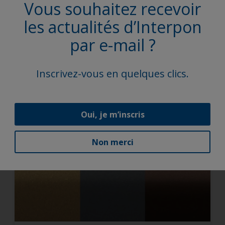
Vous souhaitez recevoir
les actualités d’Interpon
Découvrez les couleurs tendances
par e-mail ?
Aucun produit ne correspond au filtre spécifié. Pour voir
tous les produits et sélectionner vos propres filtres à
Inscrivez-vous en quelques clics.
appliquer,
cliquez ici
.
Oui, je m’inscris
Non merci