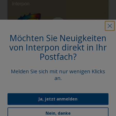
Möchten Sie Neuigkeiten
von Interpon direkt in Ihr
Postfach?
Um Erstaunliches zu bewirken, muss man oft nur
Melden Sie sich mit nur wenigen Klicks
einfach den Schalter umlegen.
an.
Entdecken
Ja, jetzt anmelden
Follow Us
Nein, danke