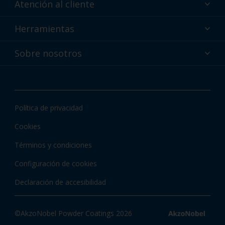
Atención al cliente
¿Por qué recubrimientos en polvo?
Asistencia técnica y soporte
Herramientas
Selección de color de pinturas en polvo Interpon
Contacto
Tecnologías Interpon
Herramientas Interpon
Sobre nosotros
Atención al cliente global
Tienda
Documentación Interpon
Sobre nosotros
Colores Interpon
Noticias e ideas
Apps Interpon
Política de privacidad
Información local y certificaciones
Cookies
Términos y condiciones
Configuración de cookies
Declaración de accesibilidad
©AkzoNobel Powder Coatings 2026