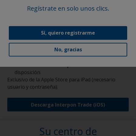
aplicación ofrece:
Regístrate en solo unos clics.
Buscador de productos y sistemas:
define tus
necesidades al momento.
Recursos técnicos:
accede a información,
Sí, quiero registrarme
catalogos, calculadoras y ayuda para resolver
problemas.
No, gracias
Acceso permanente:
siempre disponibles para
facilitar tus tareas.
Atención al cliente específica:
asistencia a tu
disposición.
Exclusivo de la Apple Store para iPad (necesario
usuario y contraseña).
Descarga Interpon Trade (iOS)
Su centro de