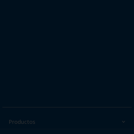
Productos
Productos de pintura en polvo Interpon por sector