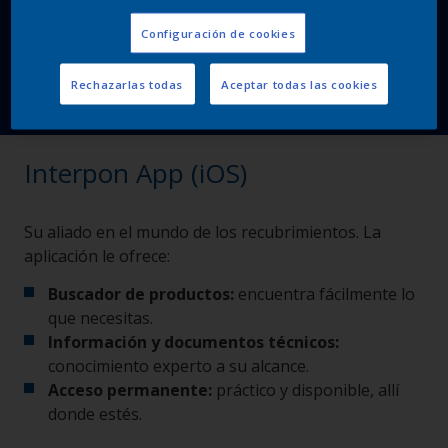
Configuración de cookies
Rechazarlas todas
Aceptar todas las cookies
Interpon App (iOS)
Su aliado en el mundo de los recubrimientos. La
aplicación le ofrece:
Buscador de productos:
encuentra fácilmente lo
que necesitas.
Información y documentos técnicos:
conocimiento experto a su alcance.
Acceso permanente:
práctico y disponible, allí
donde estés.