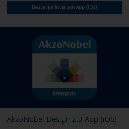
Descarga Interpon App (iOS)
AkzoNobel Design 2.0 App (iOS)