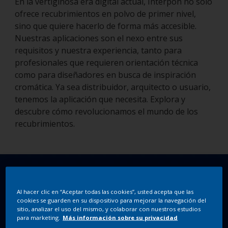
En la vertiginosa era digital actual, Interpon no solo
ofrece recubrimientos en polvo de primer nivel,
sino que quiere hacerlo de forma más accesible.
Nuestras aplicaciones son el nexo entre sus
requisitos y nuestra experiencia, tanto para
profesionales que requieren orientación técnica
como para diseñadores en busca de inspiración
cromática. Ya sea distribuidor, arquitecto o usuario,
tenemos la aplicación que necesita. Explora y
descubre cómo revolucionamos el mundo de los
recubrimientos.
Al hacer clic en “Aceptar todas las cookies”, usted acepta que las
cookies se guarden en su dispositivo para mejorar la navegación del
sitio, analizar el uso del mismo, y colaborar con nuestros estudios
para marketing.
Más información sobre su privacidad