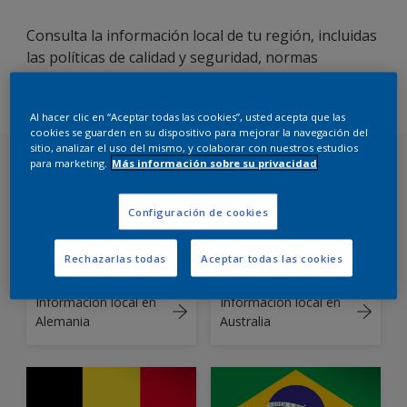
Consulta la información local de tu región, incluidas
las políticas de calidad y seguridad, normas
ambientales y energéticas, certificaciones, y
términos y condiciones.
Al hacer clic en “Aceptar todas las cookies”, usted acepta que las
cookies se guarden en su dispositivo para mejorar la navegación del
sitio, analizar el uso del mismo, y colaborar con nuestros estudios
Elige tu país
para marketing.
Más información sobre su privacidad
Configuración de cookies
Rechazarlas todas
Aceptar todas las cookies
Información local en
Información local en
Alemania
Australia