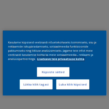
Kasutame küpsiseid veebisaidi nõuetekohaseks toimimiseks, sisu ja
reklaamide isikupärastamiseks, sotsiaalmeedia funktsioonide
pakkumiseks ning liikluse analüüsimiseks. Jagame teie infot meie
veebisaidi kasutamise kohta ka meie sotsiaalmeedia-, reklaami ja
analüüsipartneritega.
Lisateave teie privaatsuse kohta
Küpsiste sätted
Lükka kõik tagasi
Luba kõik küpsised