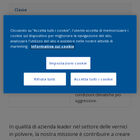
Classe
Interpon D1000
Collezione a durabilità
standard concepita per
Cliccando su “Accetta tutti i cookie”, l'utente accetta di memorizzare i
condizioni climatiche
cookie sul dispositivo per migliorare la navigazione del sito,
normali.
analizzare l'utilizzo del sito e assistere nelle nostre attività di
marketing.
Informativa sui cookie
Interpon D2000
Collezione superdurevole
concepita per resistere a
Impostazioni cookie
condizioni climatiche
esigenti.
Rifiuta tutti
Accetta tutti i cookie
Interpon D3000
Collezione iperdurevole
progettata per resistere a
condizioni climatiche più
aggressive.
In qualità di azienda leader nel settore delle vernici
in polvere, la nostra missione è contribuire a creare