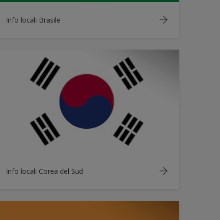
Info locali Brasile
Info locali Corea del Sud