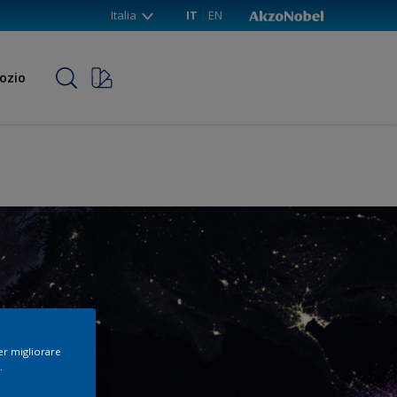
Italia
IT
EN
ozio
per migliorare
.