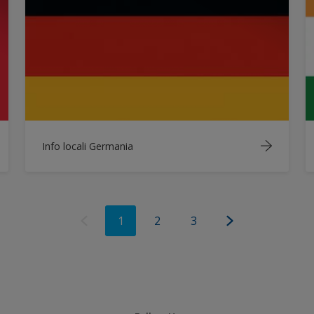
Info locali Germania
1
2
3