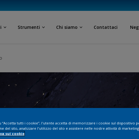
i
Strumenti
Chi siamo
Contattaci
Neg
vo
 “Accetta tutti i cookie”, l'utente accetta di memorizzare i cookie sul dispositivo 
ne del sito, analizzare l'utilizzo del sito e assistere nelle nostre attività di marketing
va sui cookie