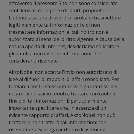
attraverso il presente Sito non sono considerate
confidenziali né coperte da diritti proprietari.
L'utente assicura di avere la facoltà di trasmettere
legittimamente tali informazioni e di non
trasmettere informazioni al cui inoltro non è
autorizzato ai sensi del diritto vigente. A causa della
natura aperta di Internet, desideriamo sollecitare
gli utenti a non inserire informazioni che
considerano riservate.
AkzoNobel non accetta l’invio non autorizzato di
idee al di fuori di rapporti di affari consolidati. Per
tutelare i nostri stessi interessi e gli interessi dei
nostri clienti siamo tenuti a trattare con cautela
l’invio di tali informazioni. È particolarmente
importante specificare che, in assenza di un
evidente rapporto di affari, AkzoNobel non può
trattare e non tratterà tali informazioni con
riservatezza. Si prega pertanto di astenersi