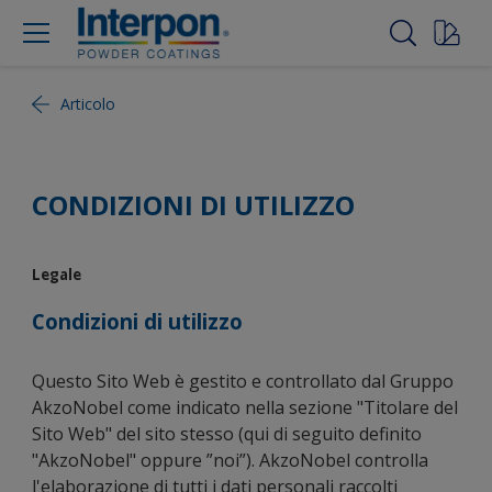
Articolo
CONDIZIONI DI UTILIZZO
Legale
Condizioni di utilizzo
Questo Sito Web è gestito e controllato dal Gruppo
AkzoNobel come indicato nella sezione "Titolare del
Sito Web" del sito stesso (qui di seguito definito
"AkzoNobel" oppure ”noi”). AkzoNobel controlla
l'elaborazione di tutti i dati personali raccolti