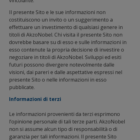
vincolante.
Il presente Sito e le sue informazioni non
costituiscono un invito o un suggerimento a
effettuare un investimento di qualsiasi genere in
titoli di AkzoNobel. Chi visita il presente Sito non
dovrebbe basare su di esso e sulle informazioni in
esso contenute la propria decisione di investire o
negoziare in titoli di AkzoNobel. Sviluppi ed esiti
futuri possono divergere notevolmente dalle
visioni, dai pareri e dalle aspettative espressi nel
presente Sito o nelle informazioni in esso
pubblicate.
Informazioni di terzi
Le informazioni provenienti da terzi esprimono
l’opinione personale di tali terze parti. AkzoNobel
non si assume alcun tipo di responsabilità o di
garanzia per tali informazioni. Il presente Sito