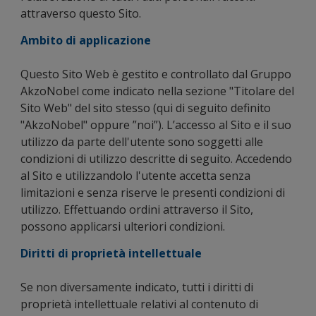
attraverso questo Sito.
Ambito di applicazione
Questo Sito Web è gestito e controllato dal Gruppo
AkzoNobel come indicato nella sezione "Titolare del
Sito Web" del sito stesso (qui di seguito definito
"AkzoNobel" oppure ”noi”). L’accesso al Sito e il suo
utilizzo da parte dell'utente sono soggetti alle
condizioni di utilizzo descritte di seguito. Accedendo
al Sito e utilizzandolo l'utente accetta senza
limitazioni e senza riserve le presenti condizioni di
utilizzo. Effettuando ordini attraverso il Sito,
possono applicarsi ulteriori condizioni.
Diritti di proprietà intellettuale
Se non diversamente indicato, tutti i diritti di
proprietà intellettuale relativi al contenuto di