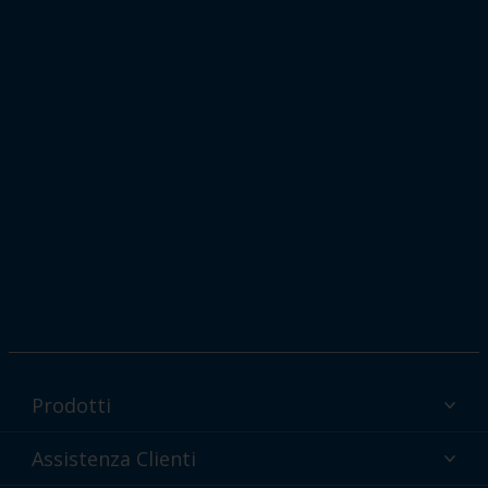
Prodotti
Vernici in polvere Interpon per settore produttivo
Assistenza Clienti
Perché passare alle vernici in polvere?