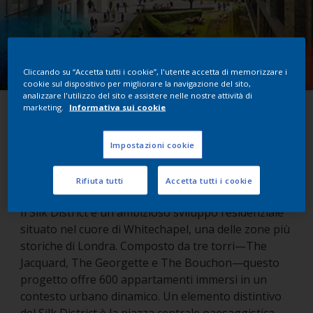
Cliccando su “Accetta tutti i cookie”, l'utente accetta di memorizzare i
cookie sul dispositivo per migliorare la navigazione del sito,
analizzare l'utilizzo del sito e assistere nelle nostre attività di
marketing.
Informativa sui cookie
Silk District
Impostazioni cookie
Londra, Regno Unito
Rifiuta tutti
Accetta tutti i cookie
Il Silk District è un ambizioso sviluppo residenziale
situato nel cuore di Whitechapel, una delle zone più
storiche di Londra. Composto da tre torri—The
Jacquard, The Georgette e The Bouchon—questo
progetto offre 600 appartamenti immersi in un
contesto urbano dinamico. Un elemento distintivo