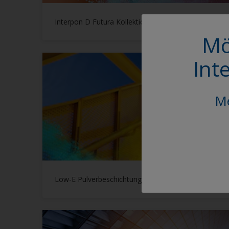
Interpon D Futura Kollektion 2026-2029
Mö
Int
Me
Low-E Pulverbeschichtungen