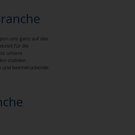
Branche
rpon uns ganz auf das
ziell für die
ass unsere
en stabilen
rn und beeindruckende
nche