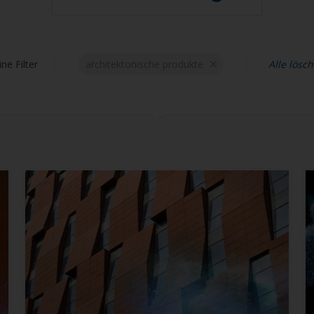
Bestätigen
ne Filter
architektonische produkte
Alle lösc
ACE-Produkte
Architektonische Produkte
Produkte für die
Automobilindustrie
EV-Produkte
Funktionelle Produkte
Industrielle Produkte