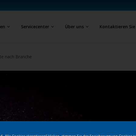
ben
Servicecenter
Über uns
Kontaktieren Sie
te nach Branche
f „Alle Cookies akzeptieren“ klicken, stimmen Sie der Speicherung von Cookies a