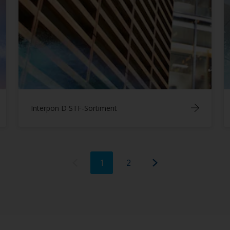
Interpon D STF-Sortiment
1
2