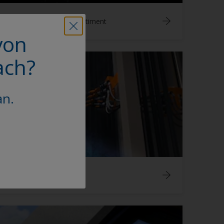
Ready To Ship (RTS)-Sortiment
von
ach?
an.
Interpon D Low-E