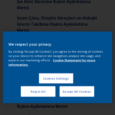
İşe Alım Sürecine İlişkin Aydınlatma
Metni
İşten Çıkış, Disiplin Süreçleri ve Hukuki
İşlerin Takibine İlişkin Aydınlatma
Metni
Duyurular, Faaliyetler, Memnuniyet
We respect your privacy.
Ölçümleri Hk. Aydınlatma Metni
By clicking “Accept All Cookies”, you agree to the storing of cookies
on your device to enhance site navigation, analyze site usage, and
İşe Alım ve Mülakat Sürecine İlişkin
assist in our marketing efforts.
Cookie Statement for more
Aydınlatma Metni
information.
Eğitim Yönetim Faaliyetleri Hakkında
Cookies Settings
Aydınlatma Metni
Sigorta işlemleri Hk. Aydınlatma Metni
Reject All
Accept All Cookies
Özlük Dosyasının Oluşturulmasına
İlişkin Aydınlatma Metni