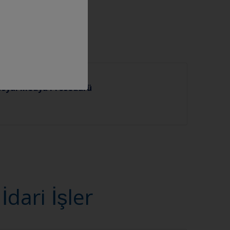
osyal Medya Prosedürü
ari İşler