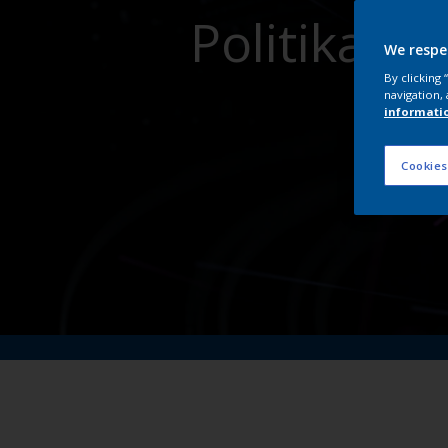
Politikala
We respe
By clicking
navigation, 
informati
Cookies