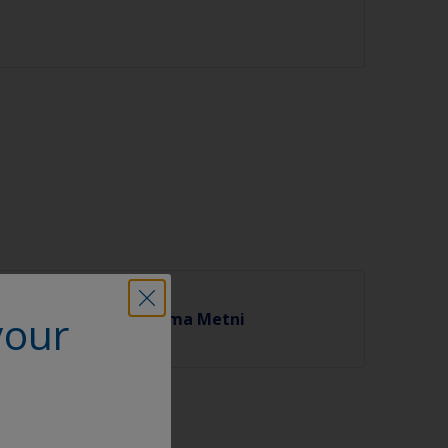
your
̈demeler Hk. Aydınlatma Metni