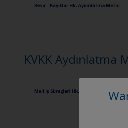
Revir - Kayıtlar Hk. Aydınlatma Metni
KVKK Aydınlatma Met
Wan
Mali İş Süreçleri Hk. Aydınlatma Metni