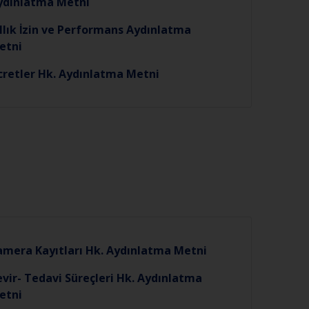
ydınlatma Metni
llık İzin ve Performans Aydınlatma
etni
̈cretler Hk. Aydınlatma Metni
amera Kayıtları Hk. Aydınlatma Metni
vir- Tedavi Süreçleri Hk. Aydınlatma
etni