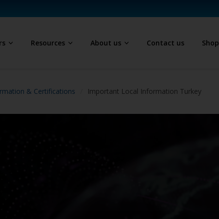
rs
Resources
About us
Contact us
Sho
rmation & Certifications
Important Local Information Turkey