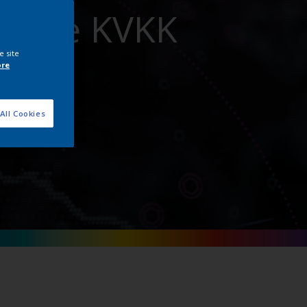
miz ve KVKK
e site
ore
All Cookies