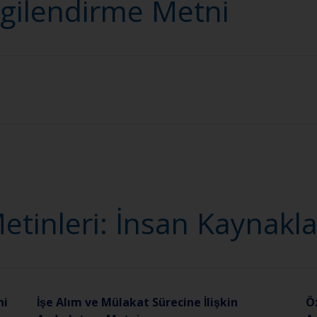
lgilendirme Metni
tinleri: İnsan Kaynakla
ni
İşe Alım ve Mülakat Sürecine İlişkin
Ö