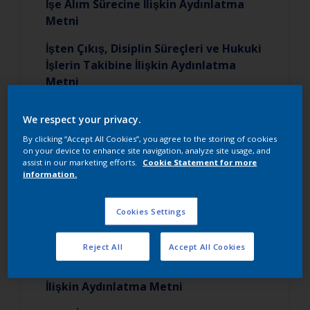
İşe Alım Sürecine İlişkin Aydınlatma
Metni
İşten Çıkış, Disiplin Süreçleri ve Hukuki
İşlerin Takibine İlişkin Aydınlatma
Metni
Duyurular, Faaliyetler, Memnuniyet
We respect your privacy.
Ölçümleri Hk. Aydınlatma Metni
By clicking “Accept All Cookies”, you agree to the storing of cookies
on your device to enhance site navigation, analyze site usage, and
İşe Alım ve Mülakat Sürecine İlişkin
assist in our marketing efforts.
Cookie Statement for more
Aydınlatma Metni
information.
Eğitim Yönetim Faaliyetleri Hakkında
Cookies Settings
Aydınlatma Metni
Sigorta işlemleri Hk. Aydınlatma Metni
Reject All
Accept All Cookies
Özlük Dosyasının Oluşturulmasına
İlişkin Aydınlatma Metni