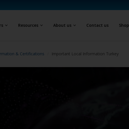
rs
Resources
About us
Contact us
Sho
rmation & Certifications
Important Local Information Turkey