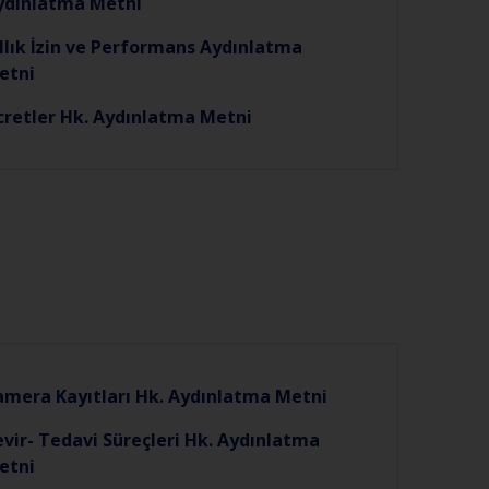
ydınlatma Metni
llık İzin ve Performans Aydınlatma
etni
̈cretler Hk. Aydınlatma Metni
amera Kayıtları Hk. Aydınlatma Metni
vir- Tedavi Süreçleri Hk. Aydınlatma
etni