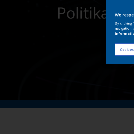
Politikala
We respe
By clicking
navigation, 
informati
Cookies