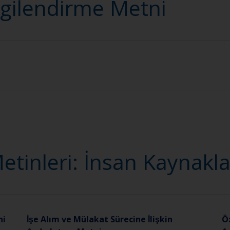
lgilendirme Metni
tinleri: İnsan Kaynakla
ni
İşe Alım ve Mülakat Sürecine İlişkin
Ö