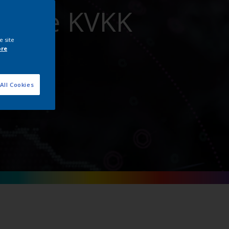
miz ve KVKK
e site
ore
All Cookies