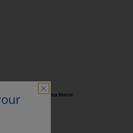
your
̈demeler Hk. Aydınlatma Metni