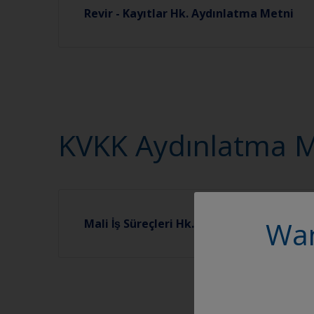
Revir - Kayıtlar Hk. Aydınlatma Metni
KVKK Aydınlatma Met
Wan
Mali İş Süreçleri Hk. Aydınlatma Metni