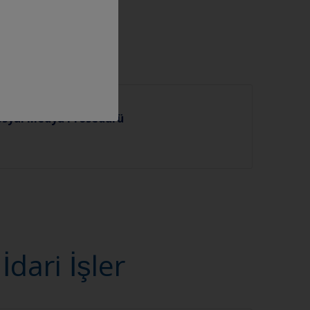
osyal Medya Prosedürü
ari İşler