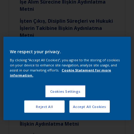
İşe Alım Sürecine İlişkin Aydınlatma
Metni
İşten Çıkış, Disiplin Süreçleri ve Hukuki
İşlerin Takibine İlişkin Aydınlatma
Metni
Duyurular, Faaliyetler, Memnuniyet
We respect your privacy.
Ölçümleri Hk. Aydınlatma Metni
By clicking “Accept All Cookies”, you agree to the storing of cookies
on your device to enhance site navigation, analyze site usage, and
İşe Alım ve Mülakat Sürecine İlişkin
assist in our marketing efforts.
Cookie Statement for more
Aydınlatma Metni
information.
Eğitim Yönetim Faaliyetleri Hakkında
Cookies Settings
Aydınlatma Metni
Sigorta işlemleri Hk. Aydınlatma Metni
Reject All
Accept All Cookies
Özlük Dosyasının Oluşturulmasına
İlişkin Aydınlatma Metni