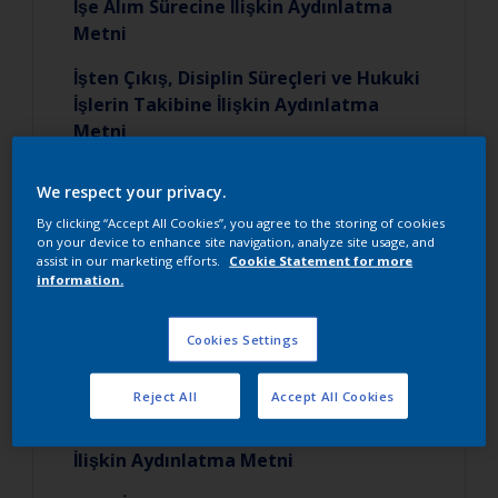
İşe Alım Sürecine İlişkin Aydınlatma
Metni
İşten Çıkış, Disiplin Süreçleri ve Hukuki
İşlerin Takibine İlişkin Aydınlatma
Metni
Duyurular, Faaliyetler, Memnuniyet
We respect your privacy.
Ölçümleri Hk. Aydınlatma Metni
By clicking “Accept All Cookies”, you agree to the storing of cookies
on your device to enhance site navigation, analyze site usage, and
İşe Alım ve Mülakat Sürecine İlişkin
assist in our marketing efforts.
Cookie Statement for more
Aydınlatma Metni
information.
Eğitim Yönetim Faaliyetleri Hakkında
Cookies Settings
Aydınlatma Metni
Sigorta işlemleri Hk. Aydınlatma Metni
Reject All
Accept All Cookies
Özlük Dosyasının Oluşturulmasına
İlişkin Aydınlatma Metni